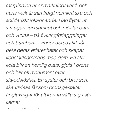
marginalen är anmärkningsvärd, och 
hans verk är samtidigt normkritiska och 
solidariskt inkännande. Han flyttar ut 
sin egen verksamhet och mö- ter barn 
och vuxna – på flyktingförläggningar 
och barnhem – vinner deras tillit, får 
dela deras erfarenheter och skapar 
konst tillsammans med dem. En skir 
koja blir en hemlig plats, gjuts i brons 
och blir ett monument över 
skyddslöshet. En syster och bror som 
ska utvisas får som bronsgestalter 
änglavingar för att kunna sätta sig i sä- 
kerhet.
Knutte Wester blottar existensers 
skörhet i skuggan av politik och 
konflikter, och visar hur familje- och 
vänskapsband trasas sönder av 