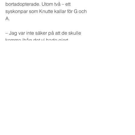
bortadopterade. Utom två – ett 
syskonpar som Knutte kallar för G och 
A.
– Jag var inte säker på att de skulle 
komma ihåg det vi hade gjort 
tillsammans, men det gjorde de.
Knutte gjorde ett nytt verk med hjälp av 
7-åringarna på barnhemmet. Men även 
ett med syskonparet, där hela deras 
kroppar avgjöts. Det är det 
syskonparet som nu går att se på 
Örebro konsthall, med varsin fågel i 
handen. Knutte berättar att det är första 
gången som hans verk från Riga är 
samlade på ett och samma ställe. Och 
även om skulpturerna är vackra i sig är 
det fortfarande berättelserna bakom 