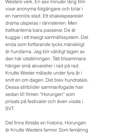
Westers verk. En sex minuter lång film 
visar anonyma fotgängare och bilar i 
en namnlös stad. Ett shakespeareskt 
drama utspelas i rännstenen. Men 
trafikanterna bara passerar. De är 
kuggar i ett trasigt samhällssystem. Det 
enda som fortfarande tycks mänskligt 
är hundarna. Jag blir väldigt tagen av 
den här utställningen. Tätt tillsammans 
hänger små akvareller i rad på rad. 
Knutte Wester målade under fyra år i 
snitt en om dagen. Det blev hundratals. 
Dessa stillbilder sammanfogade han 
sedan till filmen ”Horungen” som 
prisats på festivaler och även visats i 
SVT. 
Det finns förstås en historia. Horungen 
är Knutte Westers farmor. Som femåring 