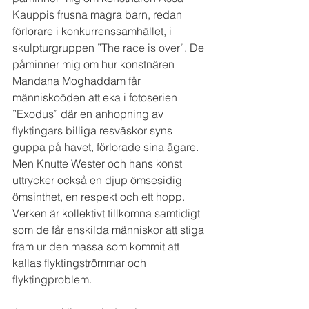
Kauppis frusna magra barn, redan 
förlorare i konkurrenssamhället, i 
skulpturgruppen ”The race is over”. De 
påminner mig om hur konstnären 
Mandana Moghaddam får 
människoöden att eka i fotoserien 
”Exodus” där en anhopning av 
flyktingars billiga resväskor syns 
guppa på havet, förlorade sina ägare. 
Men Knutte Wester och hans konst 
uttrycker också en djup ömsesidig 
ömsinthet, en respekt och ett hopp. 
Verken är kollektivt tillkomna samtidigt 
som de får enskilda människor att stiga 
fram ur den massa som kommit att 
kallas flyktingströmmar och 
flyktingproblem.