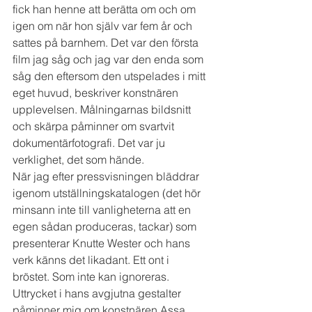
fick han henne att berätta om och om 
igen om när hon själv var fem år och 
sattes på barnhem. Det var den första 
film jag såg och jag var den enda som 
såg den eftersom den utspelades i mitt 
eget huvud, beskriver konstnären 
upplevelsen. Målningarnas bildsnitt 
och skärpa påminner om svartvit 
dokumentärfotografi. Det var ju 
verklighet, det som hände. 
När jag efter pressvisningen bläddrar 
igenom utställningskatalogen (det hör 
minsann inte till vanligheterna att en 
egen sådan produceras, tackar) som 
presenterar Knutte Wester och hans 
verk känns det likadant. Ett ont i 
bröstet. Som inte kan ignoreras. 
Uttrycket i hans avgjutna gestalter 
påminner mig om konstnären Assa 