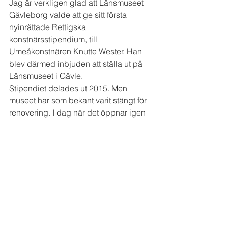
Jag är verkligen glad att Länsmuseet 
Gävleborg valde att ge sitt första 
nyinrättade Rettigska 
konstnärsstipendium, till 
Umeåkonstnären Knutte Wester. Han 
blev därmed inbjuden att ställa ut på 
Länsmuseet i Gävle.
Stipendiet delades ut 2015. Men 
museet har som bekant varit stängt för 
renovering. I dag när det öppnar igen 
får vi äntligen se. Under tiden har 
Knutte Wester hunnit gå från att 
omtalas som stor konstnär till jättestor.
Gävleborna borde egentligen få se ett 
Knutte Wester-verk för jämnan. Jag 
framförde redan 2015 önskemål om att 
en av hans skulpturer skulle placeras i 
stadens offentliga miljö. GDJ-fonden, 
eller Gävle kommun, hallå?