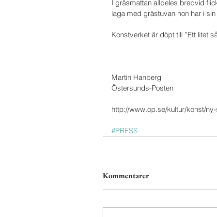
I gräsmattan alldeles bredvid flic
laga med grästuvan hon har i sin 
Konstverket är döpt till ”Ett lite
Martin Hanberg
Östersunds-Posten
http://www.op.se/kultur/konst/ny
#PRESS
Kommentarer