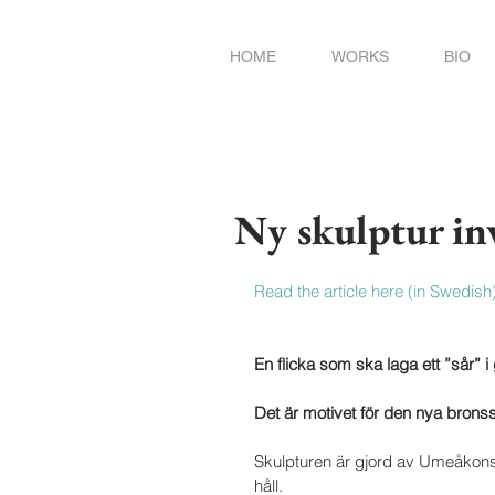
HOME
WORKS
BIO
Ny skulptur in
Read the article here (in Swedish
En flicka som ska laga ett ”sår” i
Det är motivet för den nya bron
Skulpturen är gjord av Umeåkonstn
håll. 