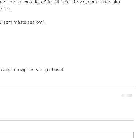
kan i brons finns det därför ett ”sår” i brons, som flickan ska 
kärra. 
t sår som måste ses om”.
-skulptur-invigdes-vid-sjukhuset