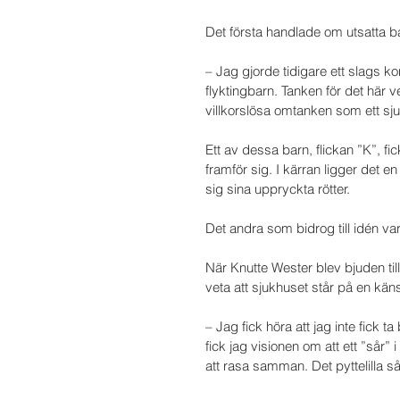
Det första handlade om utsatta ba
– Jag gjorde tidigare ett slags
flyktingbarn. Tanken för det här 
villkorslösa omtanken som ett sj
Ett av dessa barn, flickan ”K”, fi
framför sig. I kärran ligger det 
sig sina uppryckta rötter.
Det andra som bidrog till idén var
När Knutte Wester blev bjuden till 
veta att sjukhuset står på en kän
– Jag fick höra att jag inte fick t
fick jag visionen om att ett ”sår”
att rasa samman. Det pyttelilla 