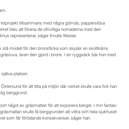
rn. 
 konstprojekt tillsammans med några gömda, papperslösa 
verket blev att förena de ofrivilliga nomaderna med den 
ukhus representerar, säger Knutte Wester.
ck stå modell för den bronsflicka som skjuter en skottkärra 
en grästuva, även den gjord i brons. I en ryggsäck bär hon med 
 själva platsen. 
Östersund för att titta på miljön där verket skulle vara fick han 
slig berggrund. 
a bort något av gräsmattan för att exponera berget. I min fantasi 
 i gräsmattan skulle få berggrunden att vittra och hela sjukhuset 
såret som får förödande konsekvenser, säger han.