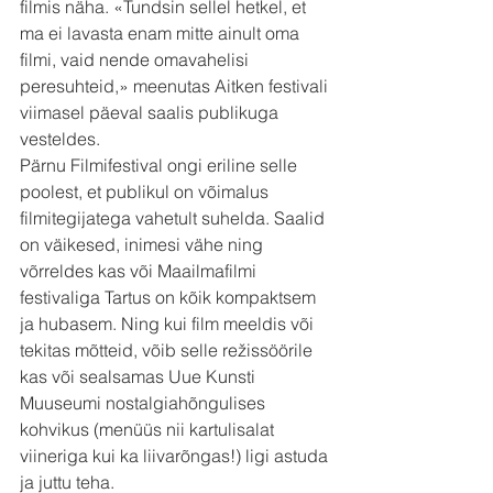
filmis näha. «Tundsin sellel hetkel, et 
ma ei lavasta enam mitte ainult oma 
filmi, vaid nende omavahelisi 
peresuhteid,» meenutas Aitken festivali 
viimasel päeval saalis publikuga 
vesteldes.
Pärnu Filmifestival ongi eriline selle 
poolest, et publikul on võimalus 
filmitegijatega vahetult suhelda. Saalid 
on väikesed, inimesi vähe ning 
võrreldes kas või Maailmafilmi 
festivaliga Tartus on kõik kompaktsem 
ja hubasem. Ning kui film meeldis või 
tekitas mõtteid, võib selle režissöörile 
kas või sealsamas Uue Kunsti 
Muuseumi nostalgiahõngulises 
kohvikus (menüüs nii kartulisalat 
viineriga kui ka liivarõngas!) ligi astuda 
ja juttu teha.