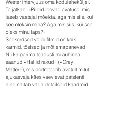
Wester intervjuus oma koduleheküljel. 
Ta jätkab: «Pildid loovad avatuse, mis 
laseb vaatajal mõelda, aga mis siis, kui 
see oleksin mina? Aga mis siis, kui see 
oleks minu laps?»
Seekordsed võidufilmid on kõik 
karmid, tõsised ja mõtlemapanevad. 
Nii ka parima teadusfilmi auhinna 
saanud «Hallid rakud» («Grey 
Matter»), mis portreteerib avatult mitut 
ajukasvaja käes vaevlevat patsienti 
ning näitab väga detailseid kaadreid 
kasvajate eemaldamisest. Film, mida 
nõrganärvilistele kindlasti ei soovitaks.
Järgmine Pärnu Filmifestival tuleb aga 
vaatajateni juba veidi uuenenuna. 
Esiteks võetakse ametlikult kavva ka 
teadusfilmid, nii et oodata on teadus- 
ja dokumentaalfilmide festivali. Teiseks 