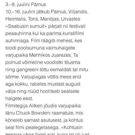
3.–9. juulini Pärnus
10.–16. juulini jätkub Pärnus, Viljandis, 
Heimtalis, Toris, Manõjas, Urvastes
«Saabusin surnult» pärjati nii festivali 
peaauhinna kui ka parima kunstifilmi 
auhinnaga. Film räägib mehest, kes 
toodi poolsurnuna vaimuhaigete 
varjupaika Mehhikos Juarezes. Ta 
polnud võimeline voodistki tõusma 
ning gangreeni tõttu eemaldati tal mitu 
sõrme. Varjupagas võttis mees end 
aga kokku, rabeles mustast august 
välja ning nüüd hoolitseb sealsete 
haigete eest.
Filmitegija Aitken jõudis varjupaika 
tänu Chuck Bowdeni raamatule, mis 
kõneleb samast asutusest, ja kohtus 
seal filmi peategelasega. «Kohtusin 
temaga väga õigel ajal, kuna tal oli just 