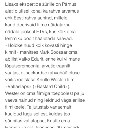
Lisaks ekspertide žüriile on Pärnus 
alati olulisel kohal ka rahva arvamus 
ehk Eesti rahva auhind, millele 
kandideerivaid filme näidatakse 
nädala jooksul ETVs, kus kõik oma 
lemmiku poolt hääletada saavad.
«Hoidke nüüd kõik kõvasti hinge 
kinni!» manitses Mark Soosaar oma 
abilist Vaiko Edurit, enne kui viimane 
lõputseremoonial arvutiekraanilt 
vaatas, et seekordse rahvahääletuse 
võitis rootslase Knutte Westeri film 
«Vallaslaps» («Bastard Child»).
Wester on oma filmiga tõepoolest palju 
vaeva näinud ning leidnud väga erilise 
filmikeele. Ta jutustab vanaemalt 
kuuldud lugu sellest, kuidas too 
sünnitas vallalapse, Knutte ema 
Hervori, ja aeti toonases, 20. sajandi 