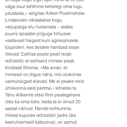
väga suur tahtmine kellelegi oma lugu 
jutustada,» selgitas Aitken Postimehele.
Linateoses näidatakse kogu 
varjupaiga elu ilustamata – alates 
puuris apaatse pilguga tühjusse 
vaatavast haigest kuni agressiivsete 
tüüpideni, kes teistele hambad sisse 
löövad. Eetilise poole pealt leiab 
režissöör, et selliseid inimesi peab 
kindlasti filmima. «Ma arvan, et 
inimesel on õigus näha, mis olukorras 
vaimuhaiged elavad. Me ei peaks neid 
ühiskonna eest peitma,» kõneles ta.
Tänu Aitkenile otsis filmi peategelane 
üles ka oma tütre, keda ta ei olnud 20 
aastat näinud. Nende kohtumine, 
millest kujunes režissööri jaoks üks 
keerulisemaid katsumusi, on samuti 