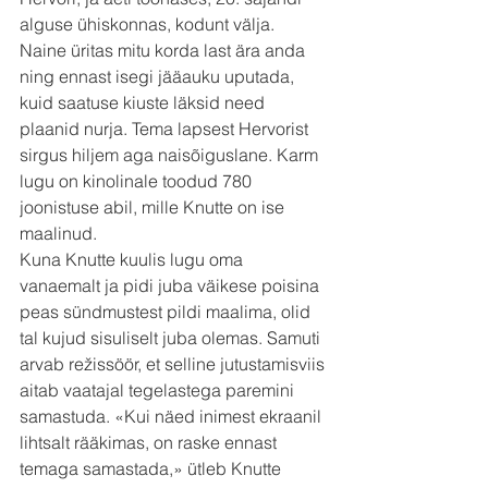
alguse ühiskonnas, kodunt välja. 
Naine üritas mitu korda last ära anda 
ning ennast isegi jääauku uputada, 
kuid saatuse kiuste läksid need 
plaanid nurja. Tema lapsest Hervorist 
sirgus hiljem aga naisõiguslane. Karm 
lugu on kinolinale toodud 780 
joonistuse abil, mille Knutte on ise 
maalinud.
Kuna Knutte kuulis lugu oma 
vanaemalt ja pidi juba väikese poisina 
peas sündmustest pildi maalima, olid 
tal kujud sisuliselt juba olemas. Samuti 
arvab režissöör, et selline jutustamisviis 
aitab vaatajal tegelastega paremini 
samastuda. «Kui näed inimest ekraanil 
lihtsalt rääkimas, on raske ennast 
temaga samastada,» ütleb Knutte 